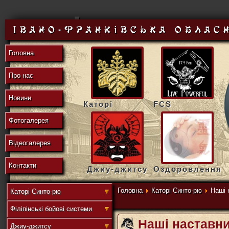
東
Івано-Франківська облас
Головна
の
Про нас
Новини
Каторі
FCS
地
Фотогалерея
Відеогалерея
域
Контакти
Джиу-джитсу
Оздоровлення
Головна
Каторі Синто-рю
Наші 
Каторі Синто-рю
Філіпінські бойові системи
連
Наші наставн
Джиу-джитсу