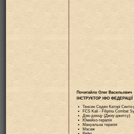
Почигайло Олег Васильович
ІНСТРУКТОР ІФО ФЕДЕРАЦІ
Тенсин Седен Каторі Синто
FCS Kali - Filipinu Combat 
Дзю-дзюцу (Джиу-джитсу)
Юмейхо-терапія
Мануальна терапія
Масаж
Рейкі