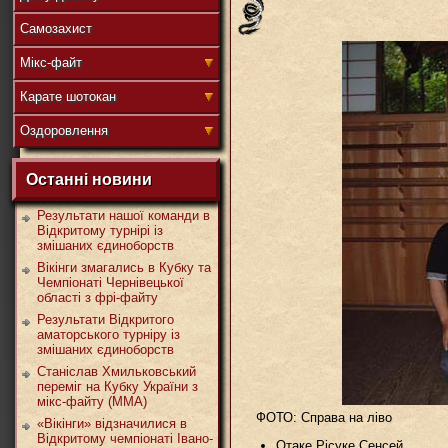
Самозахист
盟
Мікс-файт
Карате шотокан
Оздоровлення
武
Останні новини
Результати нашої команди в
Відкритому турнірі із
змішаних єдиноборств
道
Вікінги змагались в Кубку та
Чемпіонаті Чернівецької
області з фрі-файту
Результати Відкритого
аматорського турніру із
змішаних єдиноборств
Станіслав Хмильковський
переміг на Кубку України з
мікс-файту (ММА)
ФОТО: Справа на ліво
«Вікінги» відзначилися в
Відкритому чемпіонаті Івано-
Отаке Рісуке Сенсей