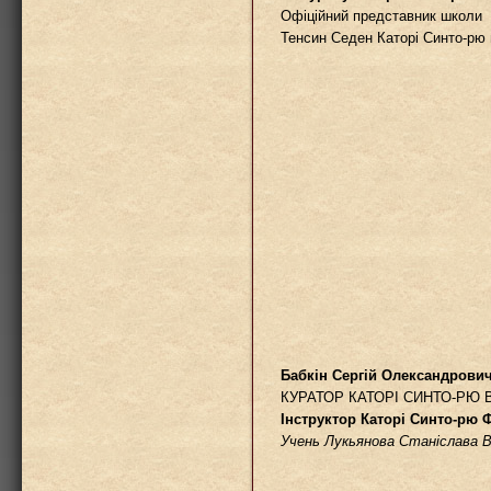
Офіційний представник школи
Тенсин Седен Каторі Синто-рю 
Бабкін Сергій Олександрови
КУРАТОР КАТОРІ СИНТО-РЮ В
Інструктор Каторі Синто-рю Ф
Учень Лукьянова Станіслава 