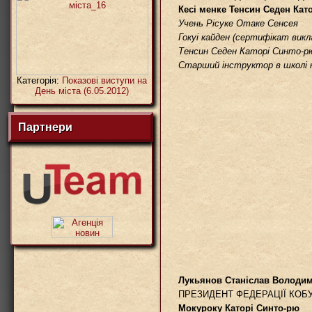
Кесі менке Тенсин Седен Кат
Учень Рісуке Отаке Сенсея
Гокуі кайден (сертифікат викл
Тенсин Седен Каторі Синто-р
Старший інструктор в школі 
Категорія:
Показові виступи на
День міста (6.05.2012)
Партнери
Лукьянов Станіслав Володи
ПРЕЗИДЕНТ ФЕДЕРАЦІЇ КОБУ
Мокуроку Каторі Синто-рю