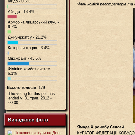
Іайдо - 0.6%
Член комісії реєстраторів та 
Айкідо - 18.4%
Арморіка лицарський клуб -
6.7%
Джиу-джитсу - 21.2%
Каторі синто рю - 3.4%
Мікс-файт - 43.6%
Філіпіни комбат систем -
6.1%
Всього голосів
: 179
The voting for this poll has
ended у: 31 трав. 2012 -
00:00
Випадкове фото
Ямада Хіронобу Сенсей
КУРАТОР ФЕДЕРАЦІЇ КОБУДО