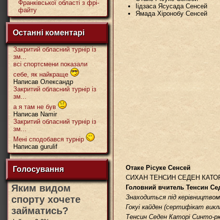
Франківської області з фрі-
Іідзаса Ясусада Сенсей
файту
Ямада Хіронобу Сенсей
Останні коментарі
Закритий обласний турнір із
зм...
всі спортсмени показали
себе, як найкраще
Написав Олександр
Закритий обласний турнір із
зм...
а я там не був
Написав Namir
Закритий обласний турнір із
зм...
Мені сподобався турнір
Написав gurulif
Отаке Рісуке Сенсей
Голосування
СИХАН ТЕНСИН СЕДЕН КАТО
Яким видом
Головний вчитель Тенсин Сед
Знаходиться під керівництвом
спорту хочете
Гокуі кайден (сертифікат викл
займатись?
Тенсин Седен Каторі Синто-р