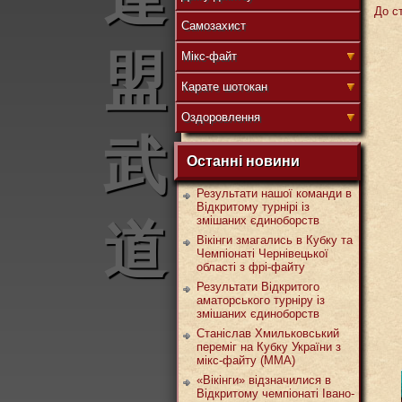
До ст
Самозахист
盟
Мікс-файт
Карате шотокан
Оздоровлення
武
Останні новини
Результати нашої команди в
Відкритому турнірі із
змішаних єдиноборств
道
Вікінги змагались в Кубку та
Чемпіонаті Чернівецької
області з фрі-файту
Результати Відкритого
аматорського турніру із
змішаних єдиноборств
Станіслав Хмильковський
переміг на Кубку України з
мікс-файту (ММА)
«Вікінги» відзначилися в
Відкритому чемпіонаті Івано-