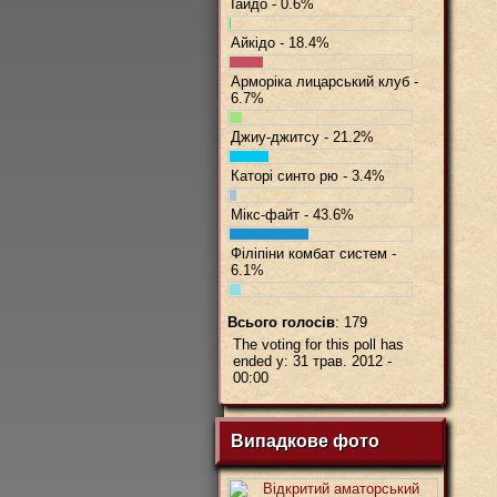
Іайдо - 0.6%
BBCo
Айкідо - 18.4%
Арморіка лицарський клуб -
6.7%
Джиу-джитсу - 21.2%
Каторі синто рю - 3.4%
Мікс-файт - 43.6%
Філіпіни комбат систем -
6.1%
Всього голосів
: 179
The voting for this poll has
ended у: 31 трав. 2012 -
00:00
Випадкове фото