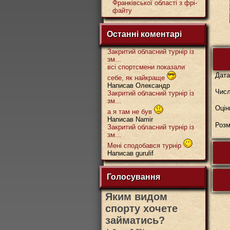
Франківської області з фрі-
файту
Останні коментарі
Закритий обласний турнір із
зм...
всі спортсмени показали
Дат
себе, як найкраще
Написав Олександр
Числ
Закритий обласний турнір із
зм...
Оцін
а я там не був
Написав Namir
Розм
Закритий обласний турнір із
зм...
Мені сподобався турнір
Написав gurulif
Голосування
Яким видом
спорту хочете
займатись?