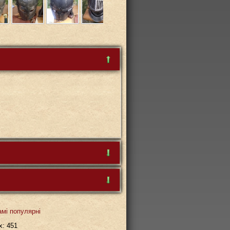
ар буде першим
амі популярні
х: 451