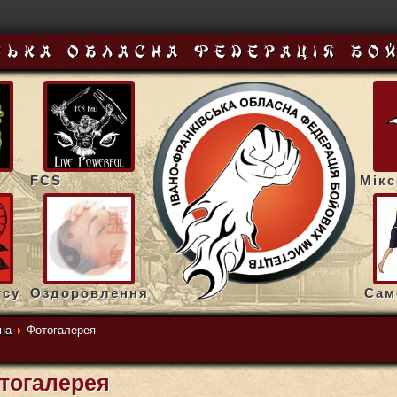
ська обласна федерацiя бо
FCS
Мік
тсу
Оздоровлення
Сам
на
Фотогалерея
тогалерея