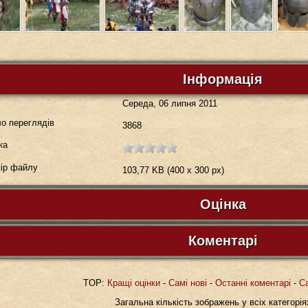
Інформація
а
Середа, 06 липня 2011
о переглядів
3868
ка
ір файлу
103,77 KB (400 x 300 px)
Оцінка
Будь ласка, зареєструйтесь...
Коментарі
Коментарів до зображення немає. Ваш комент
TOP:
Кращі оцінки
-
Самі нові
-
Останні коментарі
-
С
Загальна кількість зображень у всіх категорія