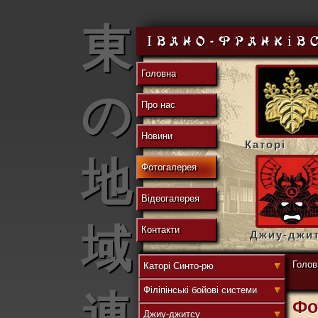
東
Івано-Франків
Головна
の
Про нас
Новини
Каторі
地
Фотогалерея
Відеогалерея
域
Контакти
Джиу-джи
Голов
Каторі Синто-рю
Філіпінські бойові системи
連
Фо
Джиу-джитсу