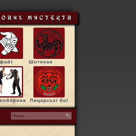
йових мистецтв
сфайт
Шотокан
ооборона
Лицарські бої