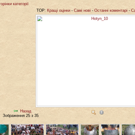
орінки категорії
TOP:
Кращі оцінки
-
Самі нові
-
Останні коментарі
-
С
Назад
Зображення 25 з 35