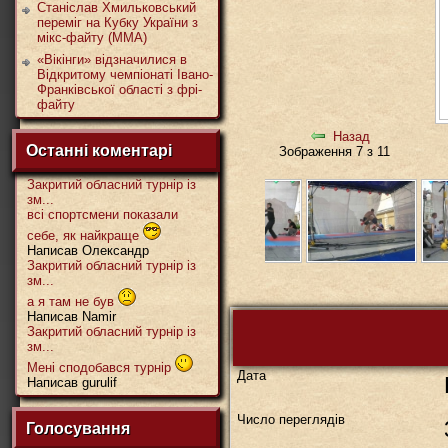
Станіслав Хмильковський
переміг на Кубку України з
мікс-файту (ММА)
«Вікінги» відзначилися в
Відкритому чемпіонаті Івано-
Франківської області з фрі-
файту
Назад
Останні коментарі
Зображення 7 з 11
Закритий обласний турнір із
зм...
всі спортсмени показали
себе, як найкраще
Написав Олександр
Закритий обласний турнір із
зм...
а я там не був
Написав Namir
Закритий обласний турнір із
зм...
Мені сподобався турнір
Дата
Написав gurulif
Число переглядів
Голосування