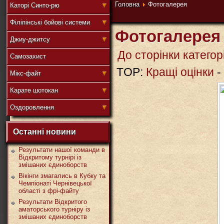
連
Головна
Фотогалерея
Каторі Синто-рю
Філіпінські бойові системи
Фотогалерея
Джиу-джитсу
盟
До сторінки категорі
Самозахист
TOP:
Кращі оцінки
-
Мікс-файт
武
Карате шотокан
Оздоровлення
Останні новини
道
Результати нашої команди в
Відкритому турнірі із
змішаних єдиноборств
Вікінги змагались в Кубку та
Чемпіонаті Чернівецької
області з фрі-файту
Результати Відкритого
аматорського турніру із
змішаних єдиноборств