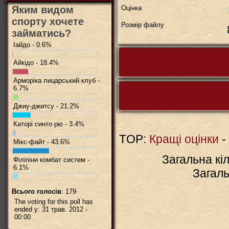
Яким видом
Оцінка
спорту хочете
Розмір файлу
займатись?
Іайдо - 0.6%
Айкідо - 18.4%
Арморіка лицарський клуб -
6.7%
Джиу-джитсу - 21.2%
Коментарів 
Каторі синто рю - 3.4%
TOP:
Кращі оцінки
-
Мікс-файт - 43.6%
Загальна кіл
Філіпіни комбат систем -
BBCode
вкл.
6.1%
Загаль
Всього голосів
: 179
The voting for this poll has
ended у: 31 трав. 2012 -
00:00