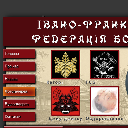
東
Івано-Франк
федерацiя б
の
Головна
Про нас
地
Новини
Каторі
FCS
Фотогалерея
域
Відеогалерея
Контакти
Джиу-джитсу
Оздоровлення