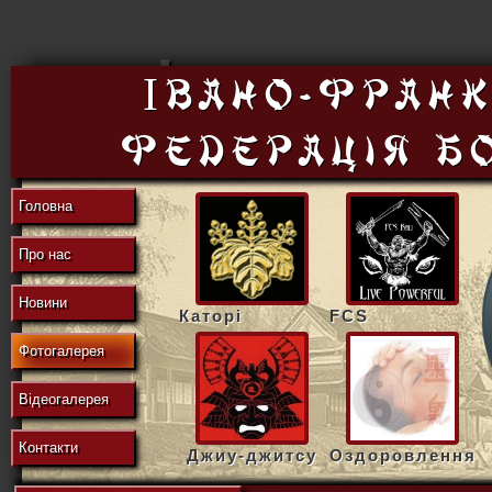
東
Івано-Франк
федерацiя б
の
Головна
Про нас
地
Новини
Каторі
FCS
Фотогалерея
域
Відеогалерея
Контакти
Джиу-джитсу
Оздоровлення