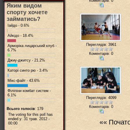
Коментарів: 0
Яким видом
спорту хочете
займатись?
Іайдо - 0.6%
Айкідо - 18.4%
Переглядів: 3961
Арморіка лицарський клуб -
6.7%
Коментарів: 0
Джиу-джитсу - 21.2%
Каторі синто рю - 3.4%
Мікс-файт - 43.6%
Філіпіни комбат систем -
6.1%
Переглядів: 4099
Коментарів: 0
Всього голосів
: 179
The voting for this poll has
ended у: 31 трав. 2012 -
«« Почат
00:00