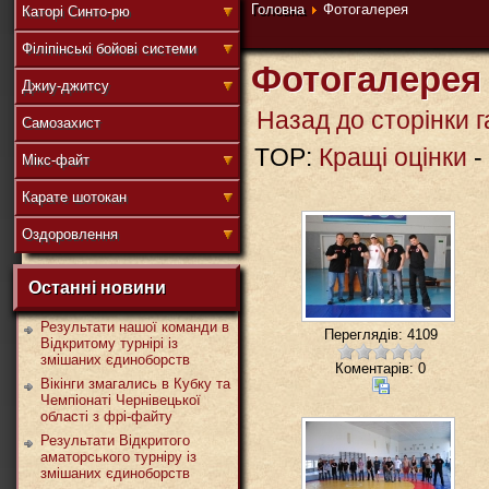
連
Головна
Фотогалерея
Каторі Синто-рю
Філіпінські бойові системи
Фотогалерея
Джиу-джитсу
盟
Назад до сторінки г
Самозахист
TOP:
Кращі оцінки
-
Мікс-файт
武
Карате шотокан
Оздоровлення
Останні новини
道
Результати нашої команди в
Переглядів: 4109
Відкритому турнірі із
змішаних єдиноборств
Коментарів: 0
Вікінги змагались в Кубку та
Чемпіонаті Чернівецької
області з фрі-файту
Результати Відкритого
аматорського турніру із
змішаних єдиноборств