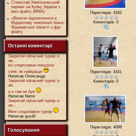
Станіслав Хмильковський
переміг на Кубку України з
мікс-файту (ММА)
Переглядів: 4182
«Вікінги» відзначилися в
Коментарів: 0
Відкритому чемпіонаті Івано-
Франківської області з фрі-
файту
Останні коментарі
Закритий обласний турнір із
зм...
всі спортсмени показали
себе, як найкраще
Переглядів: 4161
Написав Олександр
Закритий обласний турнір із
Коментарів: 0
зм...
а я там не був
Написав Namir
Закритий обласний турнір із
зм...
Мені сподобався турнір
Написав gurulif
Переглядів: 4098
Голосування