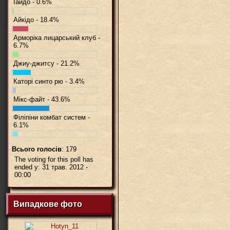
Іайдо - 0.6%
Айкідо - 18.4%
Арморіка лицарський клуб -
6.7%
Джиу-джитсу - 21.2%
Каторі синто рю - 3.4%
Мікс-файт - 43.6%
Філіпіни комбат систем -
6.1%
Всього голосів
: 179
The voting for this poll has
ended у: 31 трав. 2012 -
00:00
Випадкове фото