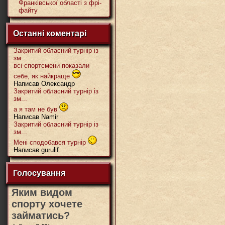
Франківської області з фрі-
файту
Останні коментарі
Закритий обласний турнір із
зм...
всі спортсмени показали
себе, як найкраще
Написав Олександр
Закритий обласний турнір із
зм...
а я там не був
Написав Namir
Закритий обласний турнір із
зм...
Мені сподобався турнір
Написав gurulif
Голосування
Яким видом
спорту хочете
займатись?