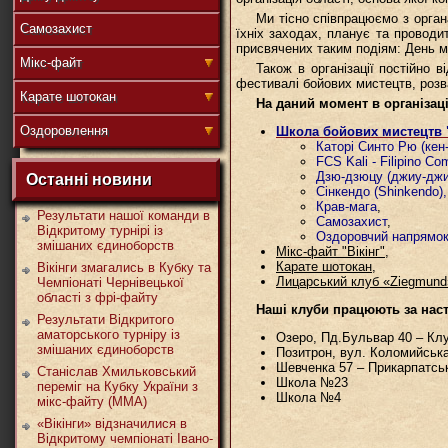
Ми тісно співпрацюємо з орган
Самозахист
їхніх заходах, планує та проводи
присвячених таким подіям: День м
盟
Мікс-файт
Також в організації постійно в
фестивалі бойових мистецтв, розв
Карате шотокан
На даний момент в організац
Оздоровлення
Школа бойових мистецтв "
Каторі Синто Рю (кен-
武
FCS Kali - Filipino C
Дзю-дзюцу (джиу-джи
Останні новини
Сінкендо (Shinkendo),
Крав-мага
,
Результати нашої команди в
Самозахист
,
Відкритому турнірі із
Оздоровчий напрямо
змішаних єдиноборств
道
Мікс-файт "Вікінг",
Карате шотокан,
Вікінги змагались в Кубку та
Лицарський клуб «Ziegmund
Чемпіонаті Чернівецької
області з фрі-файту
Наші клуби працюють за нас
Результати Відкритого
аматорського турніру із
Озеро, Пд.Бульвар 40 – Кл
змішаних єдиноборств
Позитрон, вул. Коломийськ
Шевченка 57 – Прикарпатськ
Станіслав Хмильковський
Школа №23
переміг на Кубку України з
Школа №4
мікс-файту (ММА)
«Вікінги» відзначилися в
Відкритому чемпіонаті Івано-