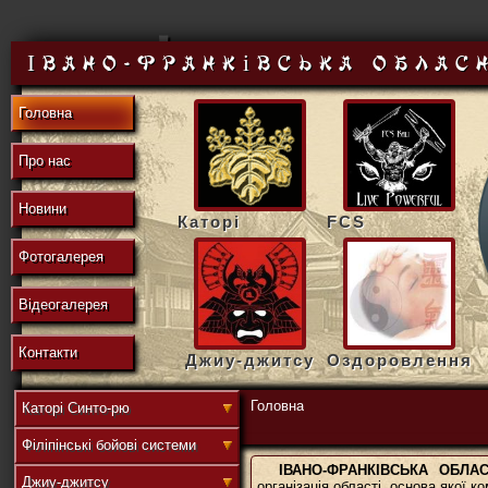
東
Івано-Франківська облас
Головна
の
Про нас
Новини
Каторі
FCS
地
Фотогалерея
Відеогалерея
域
Контакти
Джиу-джитсу
Оздоровлення
Головна
Каторі Синто-рю
Філіпінські бойові системи
連
ІВАНО-ФРАНКІВСЬКА ОБЛ
Джиу-джитсу
організація області, основа якої 