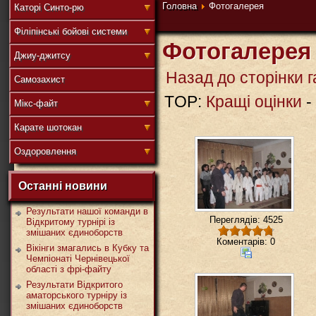
連
Головна
Фотогалерея
Каторі Синто-рю
Філіпінські бойові системи
Фотогалерея
Джиу-джитсу
盟
Назад до сторінки г
Самозахист
TOP:
Кращі оцінки
-
Мікс-файт
武
Карате шотокан
Оздоровлення
Останні новини
道
Результати нашої команди в
Переглядів: 4525
Відкритому турнірі із
змішаних єдиноборств
Коментарів: 0
Вікінги змагались в Кубку та
Чемпіонаті Чернівецької
області з фрі-файту
Результати Відкритого
аматорського турніру із
змішаних єдиноборств