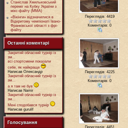
Станіслав Хмильковський
переміг на Кубку України з
мікс-файту (ММА)
Переглядів: 4419
«Вікінги» відзначилися в
Відкритому чемпіонаті Івано-
Коментарів: 0
Франківської області з фрі-
файту
Останні коментарі
Закритий обласний турнір із
зм...
всі спортсмени показали
себе, як найкраще
Написав Олександр
Переглядів: 4225
Закритий обласний турнір із
зм...
Коментарів: 0
а я там не був
Написав Namir
Закритий обласний турнір із
зм...
Мені сподобався турнір
Написав gurulif
Голосування
Переглядів: 4451