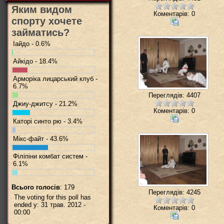
Яким видом
Коментарів: 0
спорту хочете
займатись?
Іайдо - 0.6%
Айкідо - 18.4%
Арморіка лицарський клуб -
6.7%
Переглядів: 4407
Джиу-джитсу - 21.2%
Коментарів: 0
Каторі синто рю - 3.4%
Мікс-файт - 43.6%
Філіпіни комбат систем -
6.1%
Всього голосів
: 179
Переглядів: 4245
The voting for this poll has
ended у: 31 трав. 2012 -
Коментарів: 0
00:00