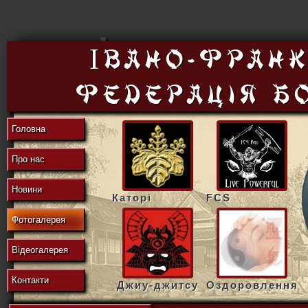
東
Івано-Франк
федерацiя б
の
Головна
Про нас
地
Новини
Каторі
FCS
Фотогалерея
域
Відеогалерея
Контакти
Джиу-джитсу
Оздоровлення