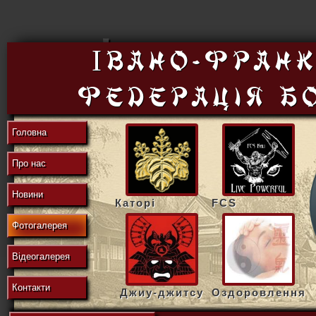
東
Івано-Франк
федерацiя б
の
Головна
Про нас
地
Новини
Каторі
FCS
Фотогалерея
域
Відеогалерея
Контакти
Джиу-джитсу
Оздоровлення