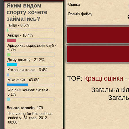
Яким видом
Оцінка
спорту хочете
Розмір файлу
займатись?
Іайдо - 0.6%
Айкідо - 18.4%
Арморіка лицарський клуб -
6.7%
Джиу-джитсу - 21.2%
Коментарів 
Каторі синто рю - 3.4%
TOP:
Кращі оцінки
-
Мікс-файт - 43.6%
Загальна кіл
Філіпіни комбат систем -
BBCode
вкл.
6.1%
Загаль
Всього голосів
: 179
The voting for this poll has
ended у: 31 трав. 2012 -
00:00