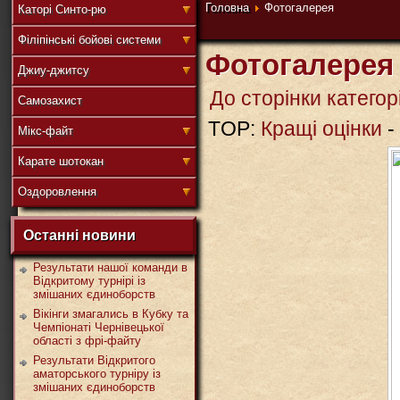
連
Головна
Фотогалерея
Каторі Синто-рю
Філіпінські бойові системи
Фотогалерея
Джиу-джитсу
盟
До сторінки категорі
Самозахист
TOP:
Кращі оцінки
-
Мікс-файт
武
Карате шотокан
Оздоровлення
Останні новини
道
Результати нашої команди в
Відкритому турнірі із
змішаних єдиноборств
Вікінги змагались в Кубку та
Чемпіонаті Чернівецької
області з фрі-файту
Результати Відкритого
аматорського турніру із
змішаних єдиноборств