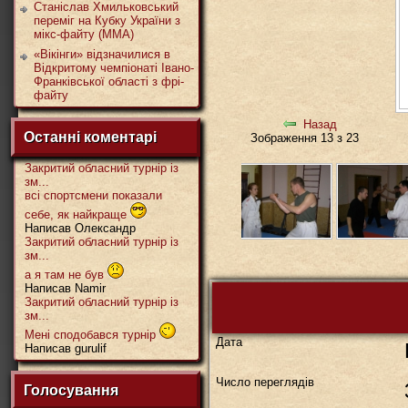
Станіслав Хмильковський
переміг на Кубку України з
мікс-файту (ММА)
«Вікінги» відзначилися в
Відкритому чемпіонаті Івано-
Франківської області з фрі-
файту
Назад
Останні коментарі
Зображення 13 з 23
Закритий обласний турнір із
зм...
всі спортсмени показали
себе, як найкраще
Написав Олександр
Закритий обласний турнір із
зм...
а я там не був
Написав Namir
Закритий обласний турнір із
зм...
Мені сподобався турнір
Дата
Написав gurulif
Число переглядів
Голосування