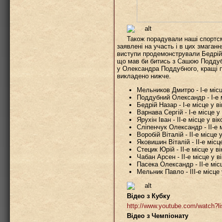
Також порадували наші спортсм
заявлені на участь і в цих змаган
виступи продемонстрували Бедрій 
що мав би битись з Сашою Поддуб
у Олександра Поддубного, кращі п
викладено нижче.
Мельников Дмитро - І-е місце 
Поддубний Олександр - І-е мі
Бедрій Назар - І-е місце у вік
Варнава Сергій - І-е місце у в
Ярухін Іван - ІІ-е місце у вік
Сліпенчук Олександр - ІІ-е мі
Воробій Віталій - ІІ-е місце у
Яковишин Віталій - ІІ-е місце 
Стецик Юрій - ІІ-е місце у вік
Чабан Арсен - ІІ-е місце у вік
Пасека Олександр - ІІ-е місце
Мельник Павло - ІІІ-е місце у
Відео з Кубку
http://www.youtube.com/watc
Відео з Чемпіонату