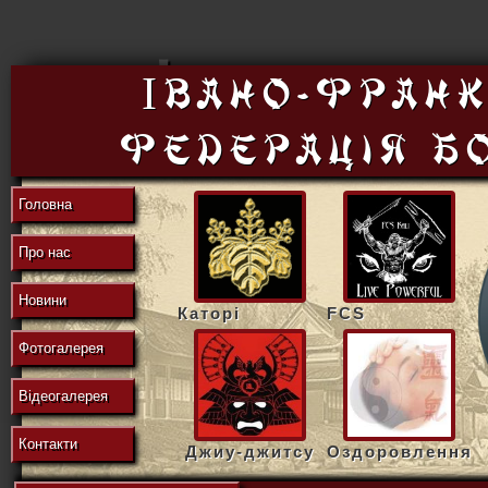
東
Івано-Франк
федерацiя б
の
Головна
Про нас
地
Новини
Каторі
FCS
Фотогалерея
域
Відеогалерея
Контакти
Джиу-джитсу
Оздоровлення