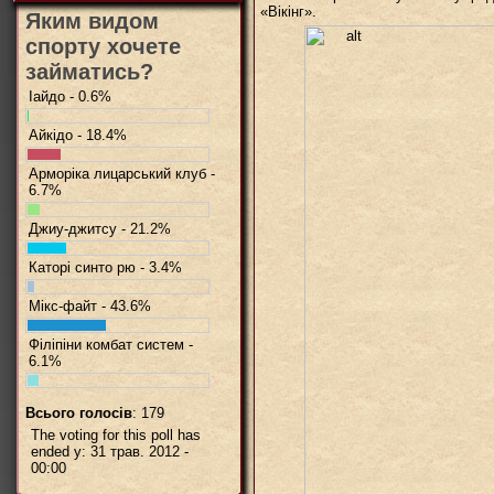
«Вікінг».
Яким видом
спорту хочете
займатись?
Іайдо - 0.6%
Айкідо - 18.4%
Арморіка лицарський клуб -
6.7%
Джиу-джитсу - 21.2%
Каторі синто рю - 3.4%
Мікс-файт - 43.6%
Філіпіни комбат систем -
6.1%
Всього голосів
: 179
The voting for this poll has
ended у: 31 трав. 2012 -
00:00