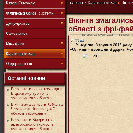
連
Головна
Карате шотокан
Вікінг
Каторі Синто-рю
Чернівецької області з фрі-файту
Філіпінські бойові системи
Вікінги змагались
Джиу-джитсу
盟
області з фрі-фа
Самозахист
Вівторок, 10 грудня 2013
Вівторок, 
Мікс-файт
У неділю, 8 грудня 2013 рок
«Олімпія» пройшли Відкриті Чем
武
Карате шотокан
Оздоровлення
Останні новини
道
Результати нашої команди в
Відкритому турнірі із
змішаних єдиноборств
Вікінги змагались в Кубку та
Чемпіонаті Чернівецької
області з фрі-файту
Результати Відкритого
аматорського турніру із
змішаних єдиноборств