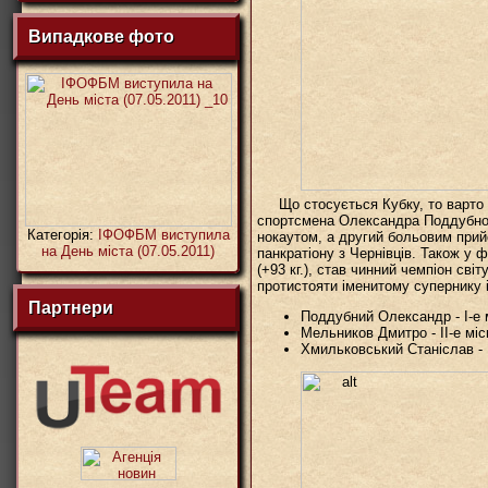
Випадкове фото
Що стосується Кубку, то варто 
спортсмена Олександра Поддубног
Категорія:
ІФОФБМ виступила
нокаутом, а другий больовим при
на День міста (07.05.2011)
панкратіону з Чернівців. Також у 
(+93 кг.), став чинний чемпіон сві
протистояти іменитому супернику 
Партнери
Поддубний Олександр - І-е м
Мельников Дмитро - ІІ-е місц
Хмильковський Станіслав - ІІ