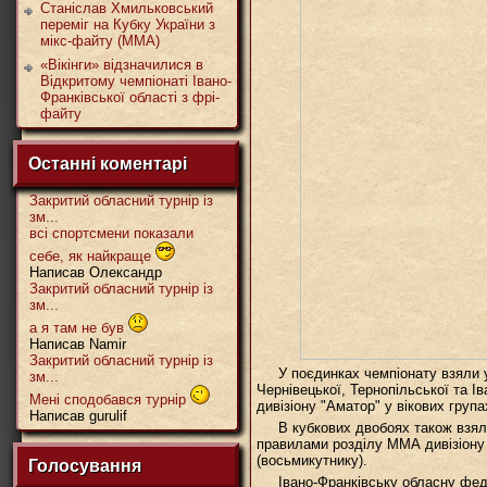
Станіслав Хмильковський
переміг на Кубку України з
мікс-файту (ММА)
«Вікінги» відзначилися в
Відкритому чемпіонаті Івано-
Франківської області з фрі-
файту
Останні коментарі
Закритий обласний турнір із
зм...
всі спортсмени показали
себе, як найкраще
Написав Олександр
Закритий обласний турнір із
зм...
а я там не був
Написав Namir
Закритий обласний турнір із
У поєдинках чемпіонату взяли 
зм...
Чернівецької, Тернопільської та Ів
Мені сподобався турнір
дивізіону "Аматор" у вікових групах
Написав gurulif
В кубкових двобоях також взял
правилами розділу ММА дивізіону 
(восьмикутнику).
Голосування
Івано-Франківську обласну фе