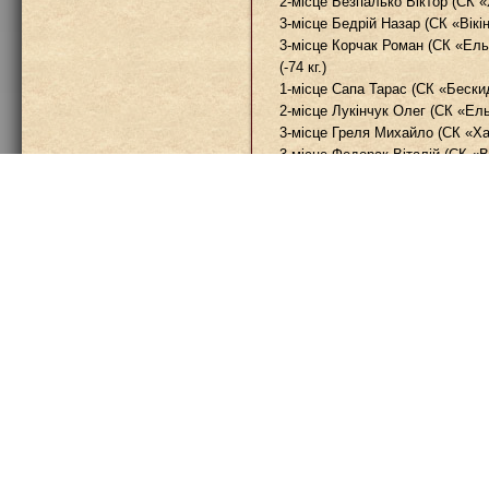
2-місце Безпалько Віктор (СК 
3-місце Бедрій Назар (СК «Вікін
3-місце Корчак Роман (СК «Ел
(-74 кг.)
1-місце Сапа Тарас (СК «Бески
2-місце Лукінчук Олег (СК «Ел
3-місце Греля Михайло (СК «Ха
3-місце Федорак Віталій (СК «Ві
(-79 кг.)
1-місце Мельников Дмитро (СК 
2-місце Сливінський Іван (СК «
(+93 кг.)
1-місце Орляхін Констянтин (СК
2-місце Мельник Микола (СК «
3-місце Чайковський Андрій (СК
3-місце Чайковський Роман (СК 