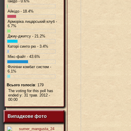
Іайдо - 0.6%
Айкідо - 18.4%
Арморіка лицарський клуб -
6.7%
Джиу-джитсу - 21.2%
Каторі синто рю - 3.4%
Мікс-файт - 43.6%
Філіпіни комбат систем -
6.1%
Всього голосів
: 179
The voting for this poll has
ended у: 31 трав. 2012 -
00:00
Випадкове фото