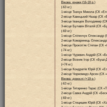
Вікова: юнаки (16-18 р.)
(-63 кг.)
1-місце Ткачук Микола (СК «Е
2-місце Кавецький Назар (СК «
3-місце Іванцюк Володимир (С
3-місце Булавін Віталій (СК «Б
(-69 кг.)
1-місце Сліпенчук Олександр (С
2-місце Комаринець Олександр
3-місце Прокоп’як Степан (СК 
(-74 кг.)
1-місце Чуревич Андрій (СК «Б
2-місце Возняк Ігор (СК «Буші-
(+74 кг.)
1-місце Кондратів Юрій (СК «Е
2-місце Чорномидз Арсен (СК 
Вікова: дорослі (+19 р.)
(-63 кг.)
1-місце Титаренко Тарас (СК «
2-місце Савка Андрій (СК «Бес
(-69 кг.)
1-місце Стецишин Юрій (СК «Х