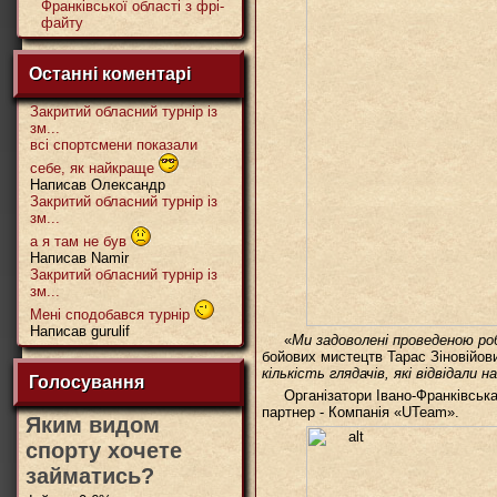
Франківської області з фрі-
файту
Останні коментарі
Закритий обласний турнір із
зм...
всі спортсмени показали
себе, як найкраще
Написав Олександр
Закритий обласний турнір із
зм...
а я там не був
Написав Namir
Закритий обласний турнір із
зм...
Мені сподобався турнір
Написав gurulif
«
Ми задоволені проведеною р
бойових мистецтв Тарас Зіновійови
кількість глядачів, які відвідали 
Голосування
Організатори Івано-Франківськ
партнер - Компанія «UTeam».
Яким видом
спорту хочете
займатись?