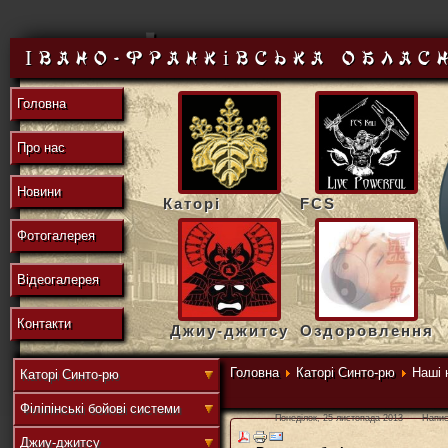
東
Івано-Франківська облас
Головна
の
Про нас
Новини
Каторі
FCS
地
Фотогалерея
Відеогалерея
域
Контакти
Джиу-джитсу
Оздоровлення
Головна
Каторі Синто-рю
Наші 
Каторі Синто-рю
Філіпінські бойові системи
連
Понеділок, 25 листопада 2013
Напис
Джиу-джитсу