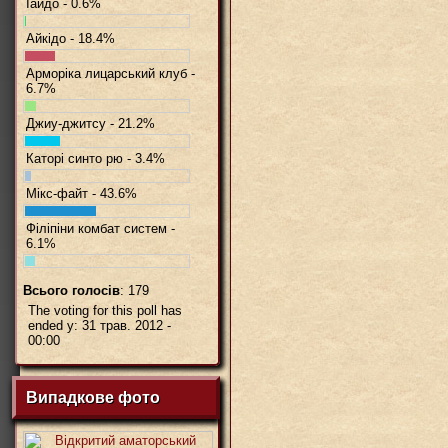
Іайдо - 0.6%
Айкідо - 18.4%
Арморіка лицарський клуб -
6.7%
Джиу-джитсу - 21.2%
Каторі синто рю - 3.4%
Мікс-файт - 43.6%
Філіпіни комбат систем -
6.1%
Всього голосів
: 179
The voting for this poll has
ended у: 31 трав. 2012 -
00:00
Випадкове фото