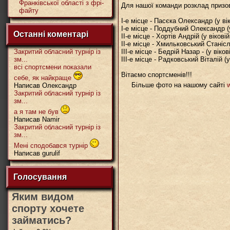
Франківської області з фрі-
Для нашої команди розклад призо
файту
І-е місце - Пасєка Олександр (у віко
І-е місце - Поддубний Олександр (у в
Останні коментарі
ІІ-е місце - Хортів Андрій (у віковій 
ІІ-е місце - Хмильковський Станісла
Закритий обласний турнір із
ІІІ-е місце - Бедрій Назар - (у вікові
зм...
ІІІ-е місце - Радковський Віталій (у 
всі спортсмени показали
Вітаємо спортсменів!!!
себе, як найкраще
Більше фото на нашому сайті
w
Написав Олександр
Закритий обласний турнір із
зм...
а я там не був
Написав Namir
Закритий обласний турнір із
зм...
Мені сподобався турнір
Написав gurulif
Голосування
Яким видом
спорту хочете
займатись?