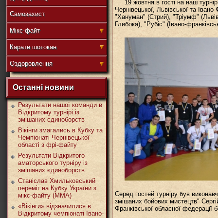
19 жовтня в гості на наш турні
Чернівецької, Львівської та Івано-
Самозахист
"Хануман" (Стрий), "Тріумф" (Львів
Глибока), "Рубіс" (Івано-франківськ
盟
Мікс-файт
Карате шотокан
Оздоровлення
武
Останні новини
Результати нашої команди в
Відкритому турнірі із
змішаних єдиноборств
道
Вікінги змагались в Кубку та
Чемпіонаті Чернівецької
області з фрі-файту
Результати Відкритого
аматорського турніру із
змішаних єдиноборств
Станіслав Хмильковський
переміг на Кубку України з
Серед гостей турніру був виконав
мікс-файту (ММА)
змішаних бойових мистецтв" Сергі
«Вікінги» відзначилися в
Франківської обласної федерації б
Відкритому чемпіонаті Івано-