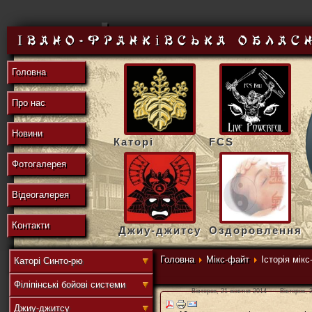
東
Івано-Франківська облас
Головна
の
Про нас
Новини
Каторі
FCS
地
Фотогалерея
Відеогалерея
域
Контакти
Джиу-джитсу
Оздоровлення
Головна
Мікс-файт
Історія мік
Каторі Синто-рю
Філіпінські бойові системи
連
Вівторок, 21 жовтня 2014
Вівторок, 
Джиу-джитсу